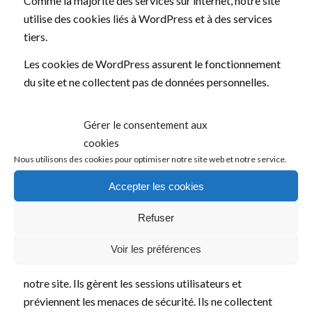
Comme la majorité des services sur internet, notre site
utilise des cookies liés à WordPress et à des services
tiers.
Les cookies de WordPress assurent le fonctionnement
du site et ne collectent pas de données personnelles.
Les cookies tiers sont majoritairement destinés à
Gérer le consentement aux
mesurer la performance et les interactions, gérer la
cookies
publicité en fonction de votre profil et améliorer
Nous utilisons des cookies pour optimiser notre site web et notre service.
l’expérience utilisateur.
Accepter les cookies
Refuser
Les types de cookies utilisés
Essentiels
: Certains cookies sont essentiels pour que
Voir les préférences
vous puissiez profiter de toutes les fonctionnalités de
notre site. Ils gèrent les sessions utilisateurs et
préviennent les menaces de sécurité. Ils ne collectent