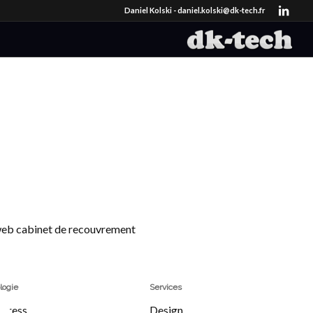
Daniel Kolski -
daniel.kolski@dk-tech.fr
web cabinet de recouvrement
logie
Services
Press
Design