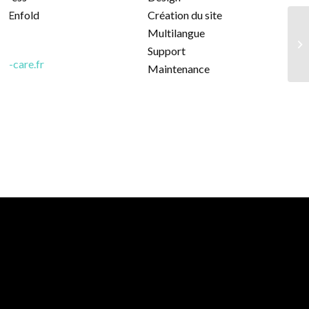
e Enfold
Création du site
Multilangue
Support
et-care.fr
Maintenance