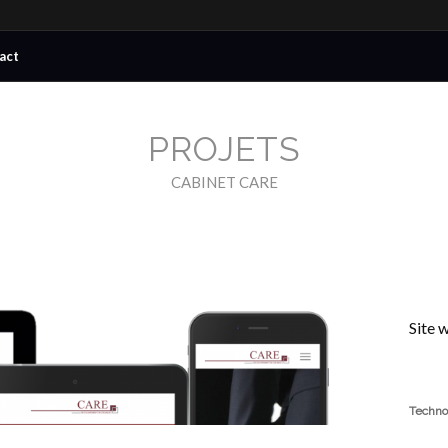
act
PROJETS
CABINET CARE
Site 
Techno
Word